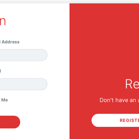
n
URSES
MEMBER
ALL PRODUCTS
HEL
l Address
CHECKOUT
d
Re
HOME
CHECKOUT
Don't have an 
 Me
REGIST