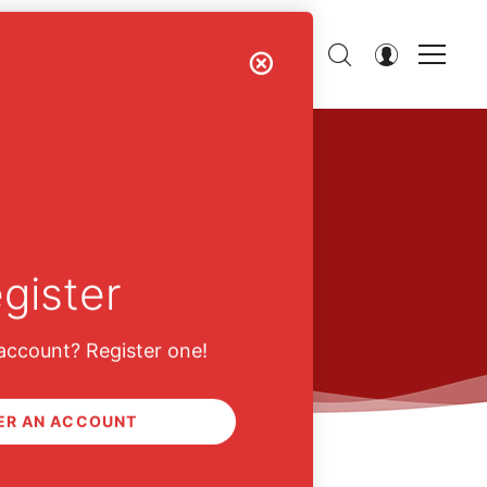
P
CONTACT
gister
account? Register one!
ER AN ACCOUNT