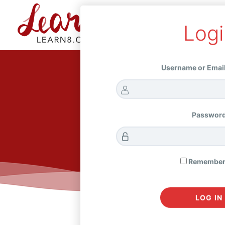
Logi
HOME
CO
Username or Emai
Passwor
Remember