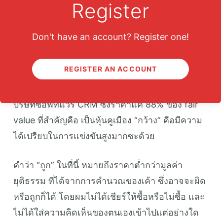
Register
หรือถ้าไม่กลัวผิดศีล 5 หุ้นอย่าง Boston Beer
(SAM) ราคาขณะนี้ก็ถูกสุดๆ จริงๆ เพียง 68% ของ
Don't have an account? Register one!
fair value
REGISTER AN ACCOUNT
และสำหรับคนที่ชอบหุ้นเทค ที่ถูกมากๆ ชนิดนานทีปี
หนจะได้เห็นกัน ก็อย่าง Salesforce. com (CRM)
บริษัทซอฟท์แวร์ CRM ซึ่งราคาแค่ 88% ของ fair
value ที่สำคัญคือ เป็นหุ้นคูเมือง “กว้าง” คือมีความ
ได้เปรียบในการแข่งขันสูงมากซะด้วย
คำว่า “ถูก” ในที่นี้ หมายถึงราคาต่ำกว่ามูลค่า
ยุติธรรม ที่ได้จากการคำนวณของเค้า ซึ่งอาจจะผิด
หรือถูกก็ได้ โดยผมไม่ได้เชียร์ให้ซื้อหรือไม่ซื้อ และ
ไม่ได้ใส่ความคิดเห็นของตนเองเข้าไปแต่อย่างใด