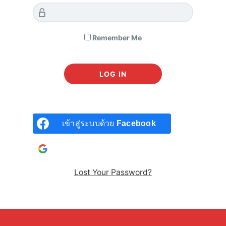
สัปดาห์ที่ผ่านมา Morningstar สรุปหุ้น
Undervalued หรือหุ้นที่ราคาต่ำกว่า fair value
ที่สุดมาให้ได้ทราบกัน
Remember Me
ผมลองเลือกมาเซคเตอร์ละหนึ่งตัว ตามตารางด้าน
ล่างนี้
ที่ถูกมากๆ ตามการคำนวณของ Morningstar ก็
เข้าสู่ระบบด้วย
Facebook
อย่างเช่น Pinterest (PIN) ราคาแค่ 3 ใน 4 ของ
fair value ขณะนี้
เข้าสู่ระบบด้วยบัญชี
Google
Lost Your Password?
หรือถ้าไม่ชอบพวกออนไลน์ ก็ยังมีหุ้นอย่าง
Hanesbrands (HBI) ที่ราคาแค่ 67% ของ fair
value