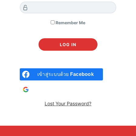
MY VALUE ลงทุนหุ้นนอกไปด้วยกัน by CLUB
VI
Remember Me
162 students enrolled
Created by
ChaCha Santhidej
Last updated May 11, 2026
All Levels
Thai
Business | ธุรกิจ
,
Finance | การเงินการลงทุน
,
Stock Investing
| ลงทุนในหุ้น
เข้าสู่ระบบด้วย
Facebook
เข้าสู่ระบบด้วยบัญชี
Google
Closed
Lost Your Password?
SHARE
MY VALUE BY CLUB VI