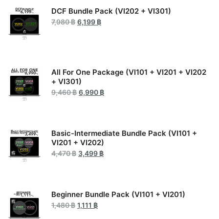
DCF Bundle Pack (VI202 + VI301)
7,980
฿
6,199
฿
All For One Package (VI101 + VI201 + VI202
+ VI301)
9,460
฿
6,990
฿
Basic-Intermediate Bundle Pack (VI101 +
VI201 + VI202)
4,470
฿
3,499
฿
Beginner Bundle Pack (VI101 + VI201)
1,480
฿
1,111
฿