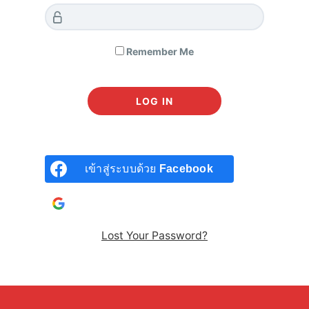
โดยใช้ชื่อ หรือ อีเมล์
ในการเข้าสู่ระบบ พร้อมกับรหัสผ่านที่คุณได้
ตั้งค่าไว้
เมื่อเข้าสู่ระบบแล้ว กรุณาคลิก
เพื่อเข้าเรียนได้เลยค่ะ
Remember Me
หรือไปที่เมนู
MEMBER > คอร์สเรียนของฉัน
เพื่อดูคอร์สทั้งหมดที่
คุณได้ลงทะเบียนไว้
NEXT POST
แจ้งเตือนเวลาหมดอายุคอร์ส MY VALUE
เข้าสู่ระบบด้วย
Facebook
เข้าสู่ระบบด้วยบัญชี
Google
Lost Your Password?