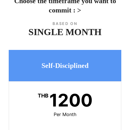
Choose the timeframe you want to
commit : >
BASED ON
SINGLE MONTH
Self-Disciplined
1200
THB
Per Month