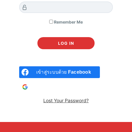
Reset Your English
เริ่มพูดภาษาอังกฤษด้วยการออกเสียงเป๊ะๆ สำเนียงเพราะๆ
Remember Me
ได้เลยตั้งแต่บทเรียนแรก แล้วคุณจะรู้ว่าการพูดแบบเจ้าของ
ภาษา "เป็นไปได้" ด้วยรูปประโยคและคำศัพท์ รวมถึง
สำนวนที่เจ้าของภาษาใช้งานกันจริงๆ ในชีวิตประจำวัน นี่
คือคอร์สที่ทุกคนต้องเรียน! ไม่ว่าคุณจะมีพื้นฐานมาระดับ
ไหนก็ตาม
เข้าสู่ระบบด้วย
Facebook
เข้าสู่ระบบด้วยบัญชี
Google
Lost Your Password?
สอนพ่อแม่อ่านนิทานให้ลูกฟัง
หากคุณอยากให้ลูกเป็นเด็กสองภาษา การอ่านนิทานภาษา
อังกฤษด้วยการออกเสียงที่ถูกต้อง เหมือนเจ้าของภาษาเป็น
หนึ่งในวิธีที่จะช่วยกระชับ และสร้างความสัมพันธ์อัน