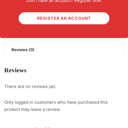
Don't have an account? Register one!
English Pronunciation Bible quantity
ADD TO CART
REGISTER AN ACCOUNT
Categories:
AUDIOBOOK
,
BOOK
,
INTERACTIVE E-BOOK
Reviews (0)
Reviews
There are no reviews yet.
Only logged in customers who have purchased this
product may leave a review.