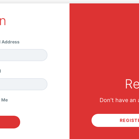
n
EP 2 | ‘Golden Hello’ Quiz
l Address
You must sign in or sign up to start the แบบฝึ
d
Re
Don't have an 
 Me
REGIST