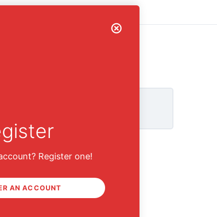
กหัด.
gister
account? Register one!
ER AN ACCOUNT