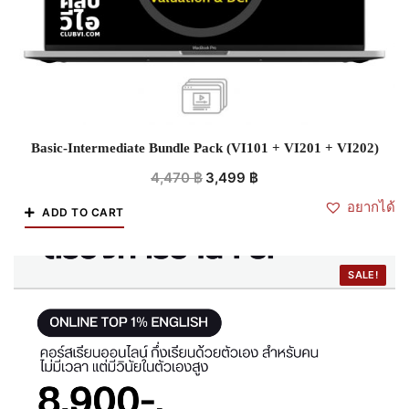
Basic-Intermediate Bundle Pack (VI101 + VI201 + VI202)
4,470
฿
3,499
฿
อยากได้
ADD TO CART
SALE!