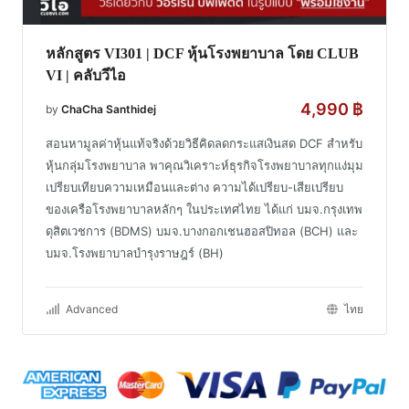
หลักสูตร VI301 | DCF หุ้นโรงพยาบาล โดย CLUB
VI | คลับวีไอ
4,990
฿
by
ChaCha Santhidej
สอนหามูลค่าหุ้นแท้จริงด้วยวิธีคิดลดกระแสเงินสด DCF สำหรับ
หุ้นกลุ่มโรงพยาบาล พาคุณวิเคราะห์ธุรกิจโรงพยาบาลทุกแง่มุม
เปรียบเทียบความเหมือนและต่าง ความได้เปรียบ-เสียเปรียบ
ของเครือโรงพยาบาลหลักๆ ในประเทศไทย ได้แก่ บมจ.กรุงเทพ
ดุสิตเวชการ (BDMS) บมจ.บางกอกเชนฮอสปิทอล (BCH) และ
บมจ.โรงพยาบาลบำรุงราษฎร์ (BH)
Advanced
ไทย