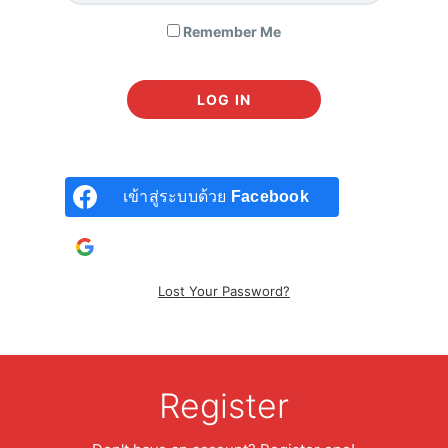
Remember Me
เข้าสู่ระบบด้วย
Facebook
เข้าสู่ระบบด้วยบัญชี
Google
Lost Your Password?
All For One Package (VI101 + VI201 + VI202 + VI301)
Register
6,990
฿
9,460
฿
แพ็คนี้คุ้มค่าที่สุด รวบรวมทุกสิ่งที่นักลงทุนต้องรู้ จากมือใหม่กลาย