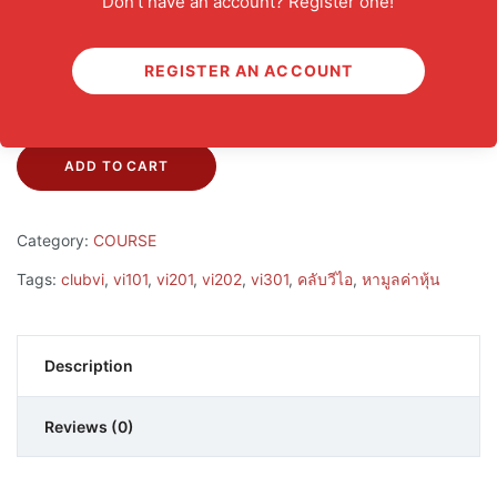
Don't have an account? Register one!
เป็นมือโปร ทุกคอร์สของ Club VI จบที่เดียว ในราคา 6,990 บาท
เท่านั้น
REGISTER AN ACCOUNT
เล็งไว้ก่อน
ADD TO CART
Category:
COURSE
Tags:
clubvi
,
vi101
,
vi201
,
vi202
,
vi301
,
คลับวีไอ
,
หามูลค่าหุ้น
Description
Reviews (0)