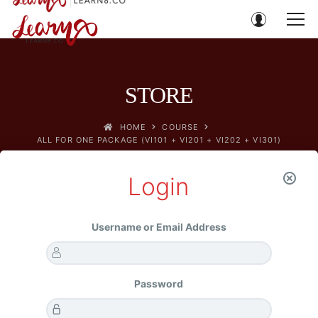
STORE
HOME
COURSE
ALL FOR ONE PACKAGE (VI101 + VI201 + VI202 + VI301)
Login
Home
COURSE
Username or Email Address
All For One Package (VI101 + VI201 + VI202 + VI301)
SALE!
Password