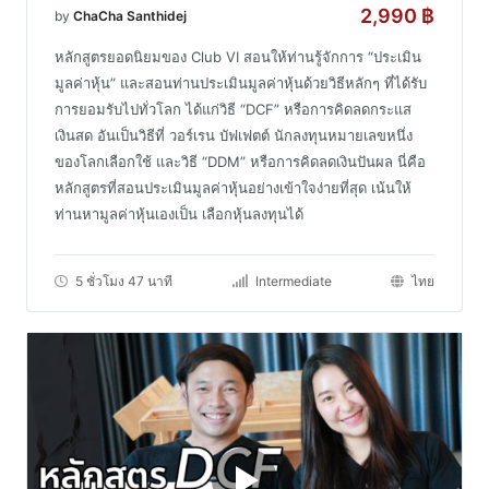
2,990
฿
by
ChaCha Santhidej
หลักสูตรยอดนิยมของ Club VI สอนให้ท่านรู้จักการ “ประเมิน
มูลค่าหุ้น” และสอนท่านประเมินมูลค่าหุ้นด้วยวิธีหลักๆ ที่ได้รับ
การยอมรับไปทั่วโลก ได้แก่วิธี “DCF” หรือการคิดลดกระแส
เงินสด อันเป็นวิธีที่ วอร์เรน บัฟเฟตต์ นักลงทุนหมายเลขหนึ่ง
ของโลกเลือกใช้ และวิธี “DDM” หรือการคิดลดเงินปันผล นี่คือ
หลักสูตรที่สอนประเมินมูลค่าหุ้นอย่างเข้าใจง่ายที่สุด เน้นให้
ท่านหามูลค่าหุ้นเองเป็น เลือกหุ้นลงทุนได้
5 ชั่วโมง 47 นาที
Intermediate
ไทย