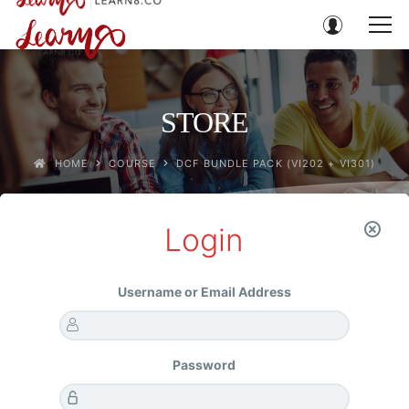
STORE
HOME
COURSE
DCF BUNDLE PACK (VI202 + VI301)
Login
Home
COURSE
DCF Bundle Pack (VI202 + VI301)
Username or Email Address
SALE!
Password