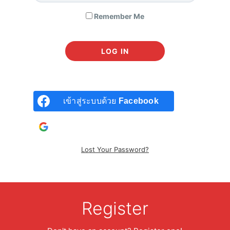
Remember Me
เข้าสู่ระบบด้วย
Facebook
เข้าสู่ระบบด้วยบัญชี
Google
Lost Your Password?
DCF Bundle Pack (VI202 + VI301)
6,199
฿
7,980
฿
Register
เรียนรู้วิธีหามูลค่าหุ้นและ DCF ตั้งแต่ขั้นกลาง ไปจนถึงขั้นสูง จบ
ในแพ็คเดียว ด้วยราคาประหยัดสุดๆ