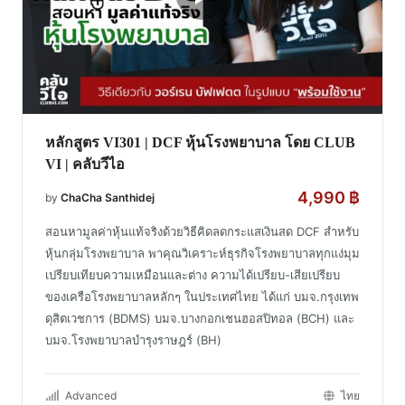
หลักสูตร VI301 | DCF หุ้นโรงพยาบาล โดย CLUB
VI | คลับวีไอ
4,990
฿
by
ChaCha Santhidej
สอนหามูลค่าหุ้นแท้จริงด้วยวิธีคิดลดกระแสเงินสด DCF สำหรับ
หุ้นกลุ่มโรงพยาบาล พาคุณวิเคราะห์ธุรกิจโรงพยาบาลทุกแง่มุม
เปรียบเทียบความเหมือนและต่าง ความได้เปรียบ-เสียเปรียบ
ของเครือโรงพยาบาลหลักๆ ในประเทศไทย ได้แก่ บมจ.กรุงเทพ
ดุสิตเวชการ (BDMS) บมจ.บางกอกเชนฮอสปิทอล (BCH) และ
บมจ.โรงพยาบาลบำรุงราษฎร์ (BH)
Advanced
ไทย