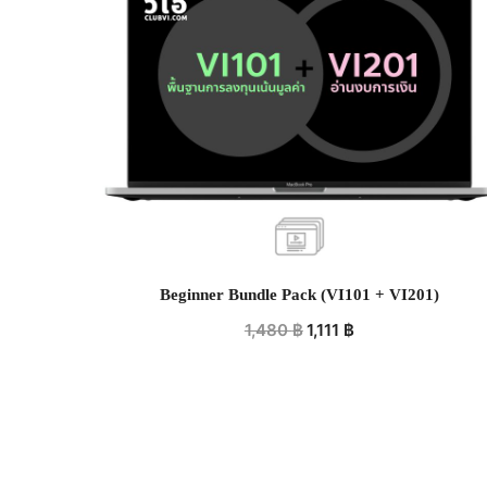
Beginner Bundle Pack (VI101 + VI201)
1,480
฿
1,111
฿