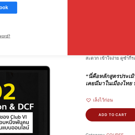
CLUB VI
ook
หลักสูตร VI 202 Valuat
ogle
2,990
฿
word?
หลักสูตร Valuation & DCF
เข้ารับการอบรมมาแล้วเกือ
สะดวก เข้าใจง่าย ดูซำ้กี
“นี่คือหลักสูตรประเมิ
เคยมีมาในเมืองไทย พ
เล็งไว้ก่อน
ADD TO CART
Category:
COURSE