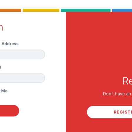
n
URSES
MEMBER
ALL PRODUCTS
HEL
l Address
STORE
d
Re
HOME
COURSE
หลักสูตร VI 202 VALUATION & DCF โดย CLUB
 Me
Don't have an
REGIST