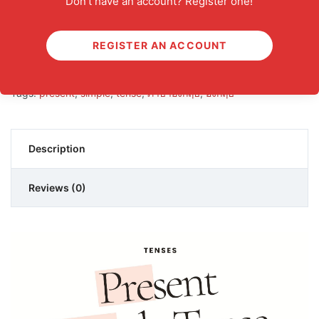
Don't have an account? Register one!
Present Simple Tense quantity
ADD TO CART
REGISTER AN ACCOUNT
Category:
BOOK
Tags:
present
,
simple
,
tense
,
ภาษาอังกฤษ
,
อังกฤษ
Description
Reviews (0)