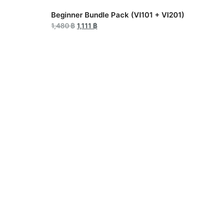
Beginner Bundle Pack (VI101 + VI201)
1,480
฿
1,111
฿