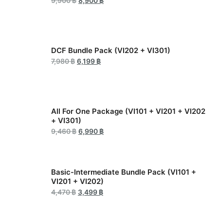
9,900
฿
8,900
฿
DCF Bundle Pack (VI202 + VI301)
7,980
฿
6,199
฿
All For One Package (VI101 + VI201 + VI202
+ VI301)
9,460
฿
6,990
฿
Basic-Intermediate Bundle Pack (VI101 +
VI201 + VI202)
4,470
฿
3,499
฿