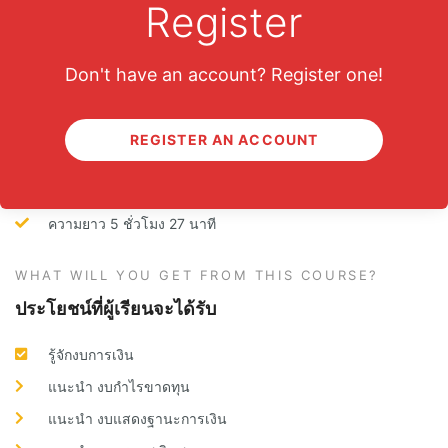
Register
SHARE
Don't have an account? Register one!
WHY MUST YOU TAKE THIS COURSE?
ทำไมถึงต้องเรียนคอร์สนี้
REGISTER AN ACCOUNT
Club VI ขอเสนอหลักสูตร “VI 201 อ่านงบการเงิน” ครั้งแรกในรูปแบบ
ออนไลน์ สะดวกที่สุด อยู่ที่ไหนก็เรียนได้
ความยาว 5 ชั่วโมง 27 นาที
WHAT WILL YOU GET FROM THIS COURSE?
ประโยชน์ที่ผู้เรียนจะได้รับ
รู้จักงบการเงิน
แนะนำ งบกำไรขาดทุน
แนะนำ งบแสดงฐานะการเงิน