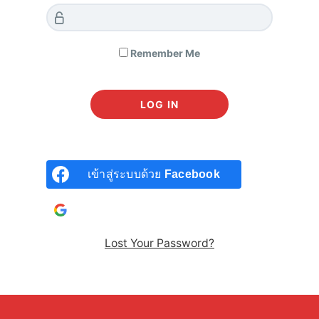
หลักสูตร VI201 | อ่านงบการเงิน โดย CLUB VI
284 students enrolled
Remember Me
Created by
ChaCha Santhidej
Last updated November 20, 2023
Beginner
ไทย
Finance | การเงินการลงทุน
,
Stock Investing | ลงทุนในหุ้น
5 ชั่วโมง 27 นาที
เข้าสู่ระบบด้วย
Facebook
990
฿
เข้าสู่ระบบด้วยบัญชี
Google
Lost Your Password?
ADD TO CART
ลงทะเบียนคอร์สนี้