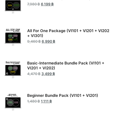
Original
Current
7,980
฿
6,199
฿
price
price
was:
is:
7,980 ฿.
6,199 ฿.
All For One Package (VI101 + VI201 + VI202
+ VI301)
Original
Current
9,460
฿
6,990
฿
price
price
was:
is:
9,460 ฿.
6,990 ฿.
Basic-Intermediate Bundle Pack (VI101 +
VI201 + VI202)
Original
Current
4,470
฿
3,499
฿
price
price
was:
is:
4,470 ฿.
3,499 ฿.
Beginner Bundle Pack (VI101 + VI201)
Original
Current
1,480
฿
1,111
฿
price
price
was:
is:
1,480 ฿.
1,111 ฿.