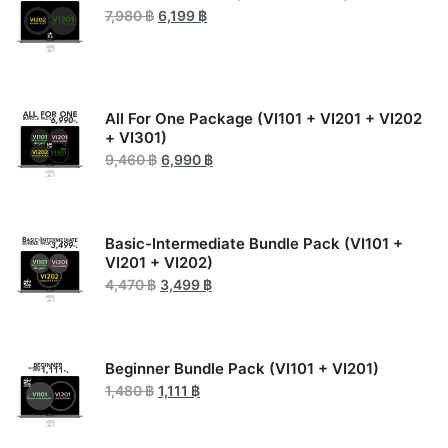
Original
Current
7,980
฿
6,199
฿
price
price
was:
is:
7,980 ฿.
6,199 ฿.
All For One Package (VI101 + VI201 + VI202
+ VI301)
Original
Current
9,460
฿
6,990
฿
price
price
was:
is:
9,460 ฿.
6,990 ฿.
Basic-Intermediate Bundle Pack (VI101 +
VI201 + VI202)
Original
Current
4,470
฿
3,499
฿
price
price
was:
is:
4,470 ฿.
3,499 ฿.
Beginner Bundle Pack (VI101 + VI201)
Original
Current
1,480
฿
1,111
฿
price
price
was:
is:
1,480 ฿.
1,111 ฿.