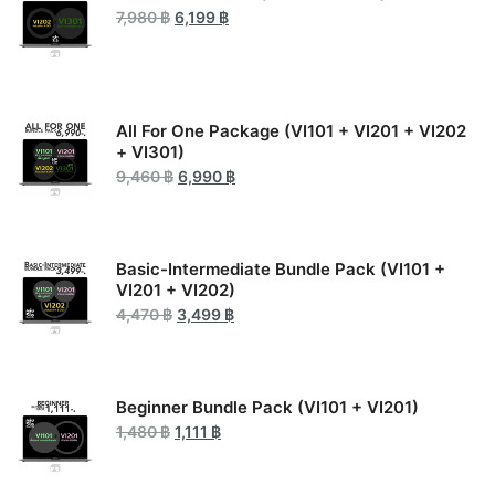
Original
Current
7,980
฿
6,199
฿
price
price
was:
is:
7,980 ฿.
6,199 ฿.
All For One Package (VI101 + VI201 + VI202
+ VI301)
Original
Current
9,460
฿
6,990
฿
price
price
was:
is:
9,460 ฿.
6,990 ฿.
Basic-Intermediate Bundle Pack (VI101 +
VI201 + VI202)
Original
Current
4,470
฿
3,499
฿
price
price
was:
is:
4,470 ฿.
3,499 ฿.
Beginner Bundle Pack (VI101 + VI201)
Original
Current
1,480
฿
1,111
฿
price
price
was:
is:
1,480 ฿.
1,111 ฿.